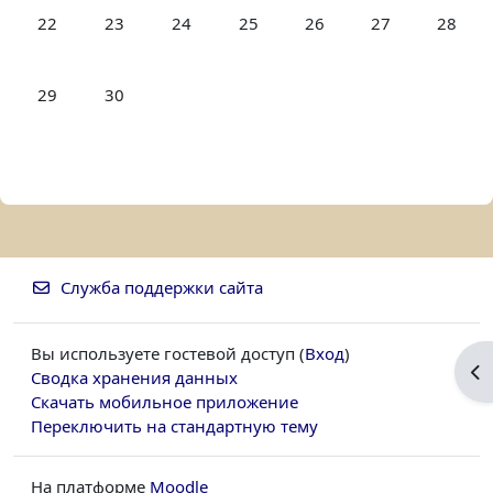
Нет событий, понедельник 22 июня
Нет событий, вторник 23 июня
Нет событий, среда 24 июня
Нет событий, четверг 25 июня
Нет событий, пятница 
Нет событий, с
Нет соб
22
23
24
25
26
27
28
Нет событий, понедельник 29 июня
Нет событий, вторник 30 июня
29
30
Служба поддержки сайта
Вы используете гостевой доступ (
Вход
)
От
Сводка хранения данных
Скачать мобильное приложение
Переключить на стандартную тему
На платформе
Moodle