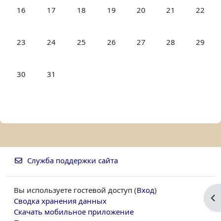
Нет событий, понедельник 16 марта
Нет событий, вторник 17 марта
Нет событий, среда 18 марта
Нет событий, четверг 19 марта
Нет событий, пятница 2
Нет событий, су
Нет соб
16
17
18
19
20
21
22
Нет событий, понедельник 23 марта
Нет событий, вторник 24 марта
Нет событий, среда 25 марта
Нет событий, четверг 26 марта
Нет событий, пятница 2
Нет событий, су
Нет соб
23
24
25
26
27
28
29
Нет событий, понедельник 30 марта
Нет событий, вторник 31 марта
30
31
Служба поддержки сайта
Вы используете гостевой доступ (
Вход
)
От
Сводка хранения данных
Скачать мобильное приложение