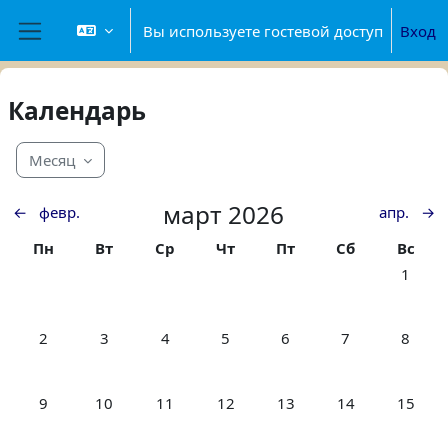
Перейти к основному содержанию
Вы используете гостевой доступ
Вход
Боковая панель
Календарь
Месяц
март 2026
←
февр.
апр.
→
Понедельник
Вторник
Среда
Четверг
Пятница
Суббота
Воскр
Пн
Вт
Ср
Чт
Пт
Сб
Вс
Нет соб
1
Нет событий, понедельник 2 марта
Нет событий, вторник 3 марта
Нет событий, среда 4 марта
Нет событий, четверг 5 марта
Нет событий, пятница 6
Нет событий, су
Нет соб
2
3
4
5
6
7
8
Нет событий, понедельник 9 марта
Нет событий, вторник 10 марта
Нет событий, среда 11 марта
Нет событий, четверг 12 марта
Нет событий, пятница 1
Нет событий, су
Нет соб
9
10
11
12
13
14
15