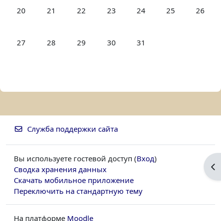
Нет событий, понедельник 20 октября
Нет событий, вторник 21 октября
Нет событий, среда 22 октября
Нет событий, четверг 23 октябр
Нет событий, пятница 2
Нет событий, су
Нет соб
20
21
22
23
24
25
26
Нет событий, понедельник 27 октября
Нет событий, вторник 28 октября
Нет событий, среда 29 октября
Нет событий, четверг 30 октябр
Нет событий, пятница 3
27
28
29
30
31
Служба поддержки сайта
Вы используете гостевой доступ (
Вход
)
От
Сводка хранения данных
Скачать мобильное приложение
Переключить на стандартную тему
На платформе
Moodle