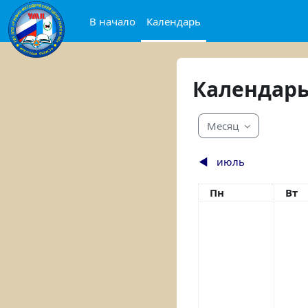
Перейти к основному содержанию
В начало
Календарь
Календар
Месяц
◀︎
июль
Понедельник
Вто
Пн
Вт