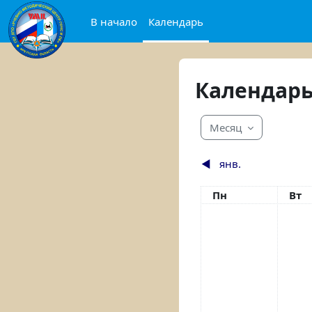
Перейти к основному содержанию
В начало
Календарь
Календар
Месяц
◀︎
янв.
Понедельник
Вто
Пн
Вт