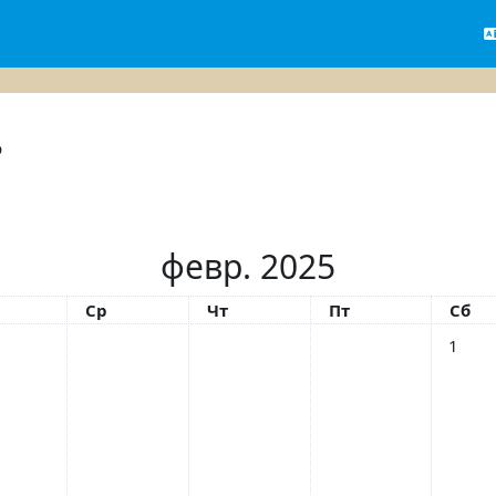
ь
февр. 2025
рник
Среда
Четверг
Пятница
Субб
Ср
Чт
Пт
Сб
Нет со
1