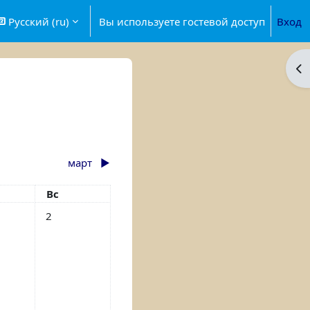
Русский ‎(ru)‎
Вы используете гостевой доступ
Вход
От
март
▶︎
ота
Воскресенье
Вс
бытий, суббота 1 февраля
Нет событий, воскресенье 2 февраля
2