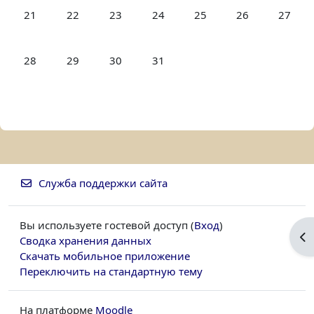
Нет событий, понедельник 21 октября
Нет событий, вторник 22 октября
Нет событий, среда 23 октября
Нет событий, четверг 24 октябр
Нет событий, пятница 2
Нет событий, су
Нет соб
21
22
23
24
25
26
27
Нет событий, понедельник 28 октября
Нет событий, вторник 29 октября
Нет событий, среда 30 октября
Нет событий, четверг 31 октябр
28
29
30
31
Служба поддержки сайта
Вы используете гостевой доступ (
Вход
)
От
Сводка хранения данных
Скачать мобильное приложение
Переключить на стандартную тему
На платформе
Moodle