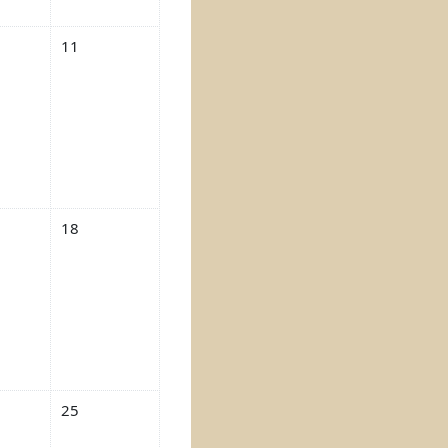
9 августа
ытий, суббота 10 августа
Нет событий, воскресенье 11 августа
11
 16 августа
ытий, суббота 17 августа
Нет событий, воскресенье 18 августа
18
 23 августа
ытий, суббота 24 августа
Нет событий, воскресенье 25 августа
25