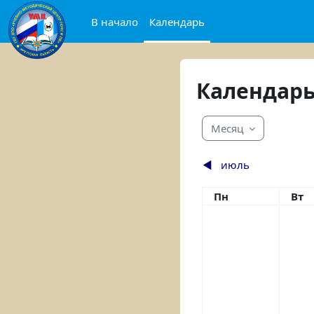
Перейти к основному содержанию
В начало
Календарь
Календар
Месяц
◀︎
июль
Понедельник
Вто
Пн
Вт